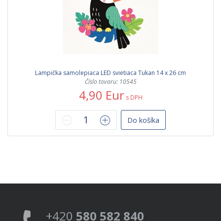
Lampička samolepiaca LED svietiaca Tukan 14 x 26 cm
Číslo tovaru: 10545
4,90 Eur
s DPH
Do košíka
+420
580 582 840