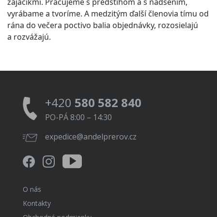
zajačikmi. Pracujeme s predstihom a s nadšením,
vyrábame a tvoríme. A medzitým ďalší členovia tímu od
rána do večera poctivo balia objednávky, rozosielajú
a rozvážajú.
+420
580 582 840
PO-PÁ 8:00 – 14:30
expedice@andelprerov.cz
O nás
Kontakty