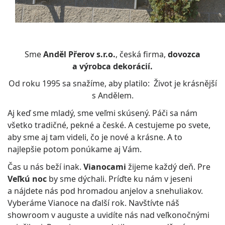
Sme
Anděl Přerov s.r.o.
, česká firma,
dovozca
a výrobca dekorácií.
Od roku 1995 sa snažíme, aby platilo: Život je krásnější
s Andělem.
Aj keď sme mladý, sme veľmi skúsený. Páči sa nám
všetko tradičné, pekné a české. A cestujeme po svete,
aby sme aj tam videli, čo je nové a krásne. A to
najlepšie potom ponúkame aj Vám.
Čas u nás beží inak.
Vianocami
žijeme každý deň. Pre
Veľkú noc
by sme dýchali. Príďte ku nám v jeseni
a nájdete nás pod hromadou anjelov a snehuliakov.
Vyberáme Vianoce na ďalší rok. Navštívte náš
showroom v auguste a uvidíte nás nad veľkonočnými