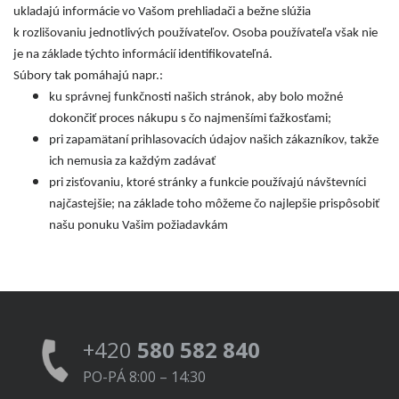
ukladajú informácie vo Vašom prehliadači a bežne slúžia
k rozlišovaniu jednotlivých používateľov. Osoba používateľa však nie
je na základe týchto informácií identifikovateľná.
Súbory tak pomáhajú napr.:
ku správnej funkčnosti našich stránok, aby bolo možné
dokončiť proces nákupu s čo najmenšími ťažkosťami;
pri zapamätaní prihlasovacích údajov našich zákazníkov, takže
ich nemusia za každým zadávať
pri zisťovaniu, ktoré stránky a funkcie používajú návštevníci
najčastejšie; na základe toho môžeme čo najlepšie prispôsobiť
našu ponuku Vašim požiadavkám
+420
580 582 840
PO-PÁ 8:00 – 14:30