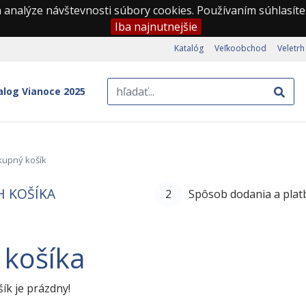
 analýze návštevnosti súbory cookies. Používaním súhlasíte
Iba najnutnejšie
Katalóg
Veľkoobchod
Veletrh
alog Vianoce 2025
upný košík
 KOŠÍKA
2
Spôsob dodania a plat
 košíka
ík je prázdny!