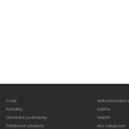
O nás
Veľkoobchodná s
Kontakty
Galéria
Obchodné podmienky
Veletrh
Prihlásenie užívateľa
Ako nakupovať