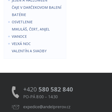
JESEŇ A HALLOWEEN
ČAJE V DARČEKOVOM BALENÍ
BATÉRIE
OSVETLENIE
MIKULÁŠ, ČERT, ANJEL
VIANOCE
VEĽKÁ NOC
VALENTÍN A SVADBY
+420
580 582 840
PO-PÁ 8:00 – 14:30
expedice@andelprerov.cz