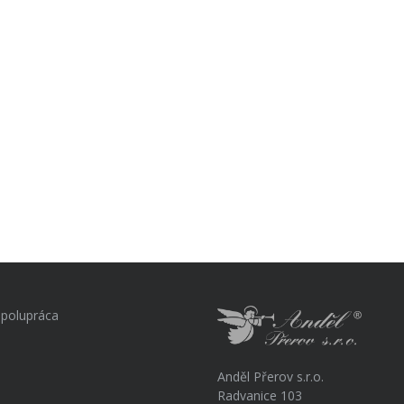
polupráca
Anděl Přerov s.r.o.
Radvanice 103