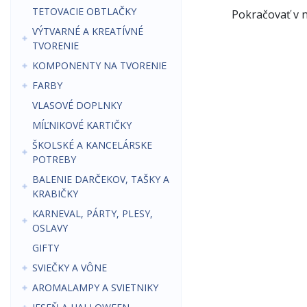
TETOVACIE OBTLAČKY
Pokračovať v 
VÝTVARNÉ A KREATÍVNÉ
TVORENIE
KOMPONENTY NA TVORENIE
FARBY
VLASOVÉ DOPLNKY
MÍĽNIKOVÉ KARTIČKY
ŠKOLSKÉ A KANCELÁRSKE
POTREBY
BALENIE DARČEKOV, TAŠKY A
KRABIČKY
KARNEVAL, PÁRTY, PLESY,
OSLAVY
GIFTY
SVIEČKY A VÔNE
AROMALAMPY A SVIETNIKY