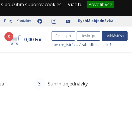
 s použitím súborov cookies.
Viac tu
Povoliť vše
Blog
Kontakty
Rychlá objednávka
prihlásiť sa
0
0,00 Eur
nová registrácia
/
zabudli ste heslo?
ba
3
Súhrn objednávky