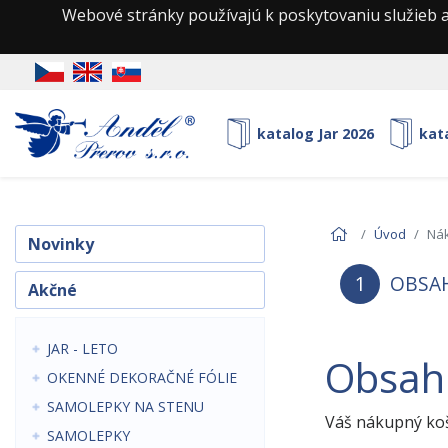
Webové stránky používajú k poskytovaniu služieb a
katalog Jar 2026
kat
Úvod
Nák
Novinky
1
OBSAH
Akčné
JAR - LETO
Obsah
OKENNÉ DEKORAČNÉ FÓLIE
SAMOLEPKY NA STENU
Váš nákupný koš
SAMOLEPKY