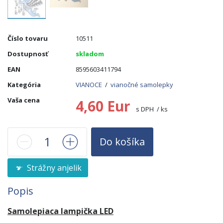
Číslo tovaru
10511
Dostupnosť
skladom
EAN
8595603411794
Kategória
VIANOCE
/
vianočné samolepky
Vaša cena
4,60 Eur
s DPH / ks
Do košíka
Strážny anjelik
Popis
Samolepiaca lampička LED