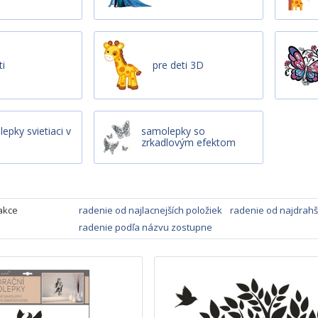
ti
pre deti 3D
epky svietiaci v
samolepky so
zrkadlovým efektom
akce
radenie od najlacnejších položiek
radenie od najdrahš
radenie podľa názvu zostupne