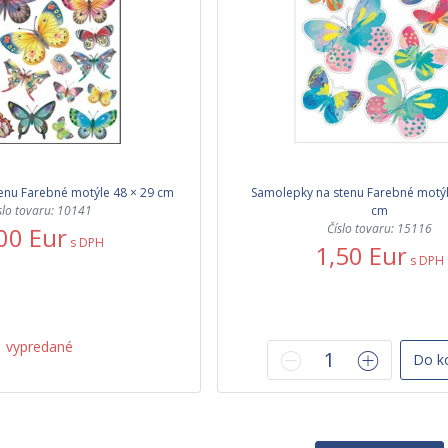
enu Farebné motýle 48 × 29 cm
Samolepky na stenu Farebné motýli
slo tovaru: 10141
cm
Číslo tovaru: 15116
00 Eur
s DPH
1,50 Eur
s DPH
vypredané
Do k