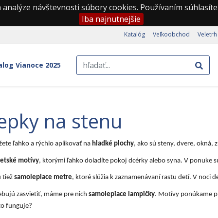
 analýze návštevnosti súbory cookies. Používaním súhlasíte
Iba najnutnejšie
Katalóg
Veľkoobchod
Veletrh
alog Vianoce 2025
epky na stenu
te ľahko a rýchlo aplikovať na
hladké plochy
, ako sú steny, dvere, okná, 
etské motívy
, ktorými ľahko doladíte pokoj dcérky alebo syna. V ponuke 
 tiež
samolepiace metre
, ktoré slúžia k zaznamenávaní rastu detí. V noci 
rebujú zasvietiť, máme pre nich
samolepiace lampičky
. Motívy ponúkame pre
to funguje?