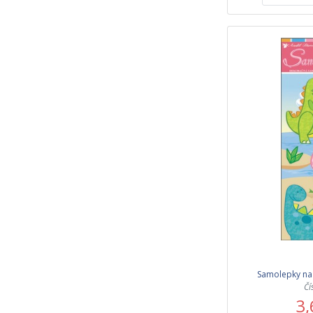
Samolepky na 
Čí
3,