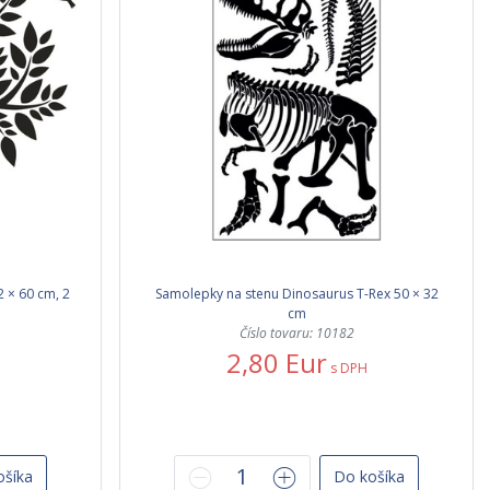
 × 60 cm, 2
Samolepky na stenu Dinosaurus T-Rex 50 × 32
cm
Číslo tovaru: 10182
2,80 Eur
s DPH
ošíka
Do košíka