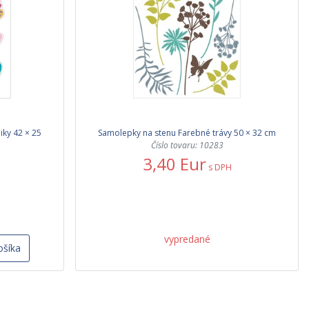
ky 42 × 25
Samolepky na stenu Farebné trávy 50 × 32 cm
Číslo tovaru: 10283
3,40 Eur
s DPH
vypredané
ošíka