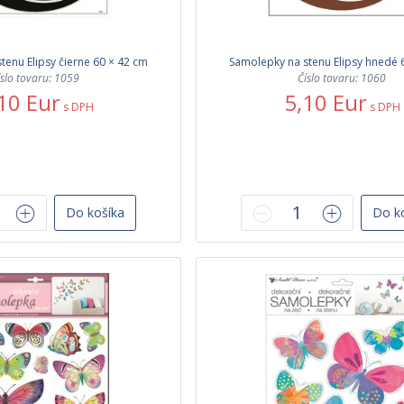
tenu Elipsy čierne 60 × 42 cm
Samolepky na stenu Elipsy hnedé 
íslo tovaru: 1059
Číslo tovaru: 1060
10 Eur
5,10 Eur
s DPH
s DPH
Do košíka
Do k