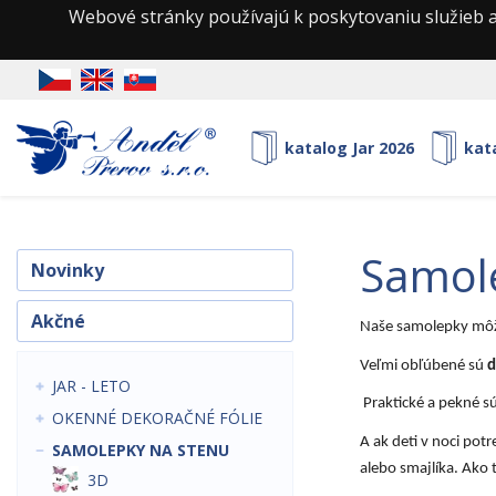
Webové stránky používajú k poskytovaniu služieb a
katalog Jar 2026
kat
samol
Novinky
Akčné
Naše samolepky môže
Veľmi obľúbené sú
d
JAR - LETO
Praktické a pekné sú
OKENNÉ DEKORAČNÉ FÓLIE
A ak deti v noci pot
SAMOLEPKY NA STENU
alebo smajlíka. Ako 
3D