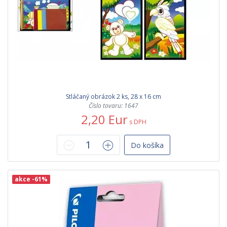
Stláčaný obrázok 2 ks, 28 x 16 cm
Číslo tovaru: 1647
2,20 Eur
s DPH
Do košíka
akce -61%