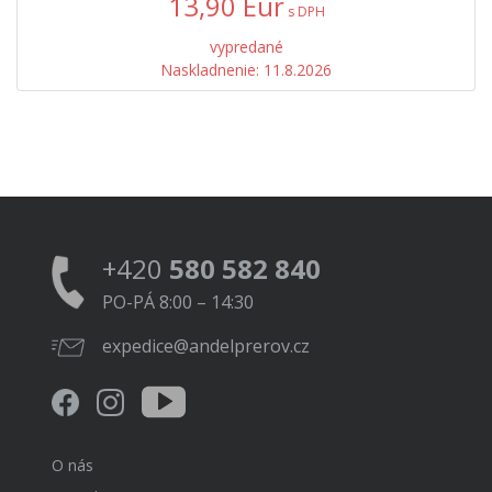
13,90 Eur
s DPH
vypredané
Naskladnenie: 11.8.2026
+420
580 582 840
PO-PÁ 8:00 – 14:30
expedice@andelprerov.cz
O nás