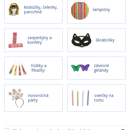
klobúčky, čelenky,
lampióny
parochně
serpentýny a
škrabošky
konfety
trúbky a
závesné
frkačky
girlandy
novoročná
sviečky na
párty
tortu