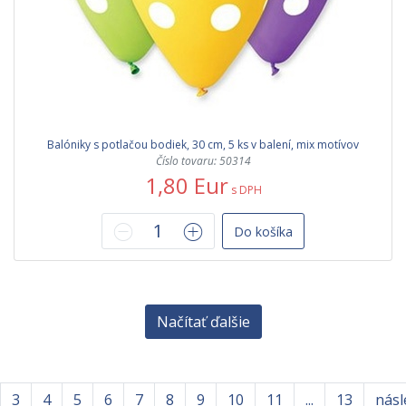
Balóniky s potlačou bodiek, 30 cm, 5 ks v balení, mix motívov
Číslo tovaru: 50314
1,80 Eur
s DPH
Do košíka
Načítať ďalšie
3
4
5
6
7
8
9
10
11
...
13
násl