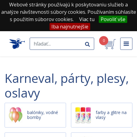
Webové stránky používajú k poskytovaniu služieb a
analýze návštevnosti súbory cookies. Používaním súhlasíte
s použitím súborov cookies.
Viac tu
Povoliť vše
Iba najnutnejšie
0
karneval, párty, plesy,
oslavy
balóniky, vodné
farby a glitre na
bomby
vlasy