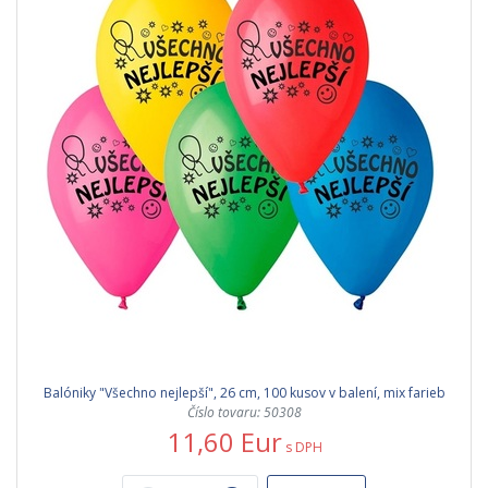
Balóniky "Všechno nejlepší", 26 cm, 100 kusov v balení, mix farieb
Číslo tovaru: 50308
11,60 Eur
s DPH