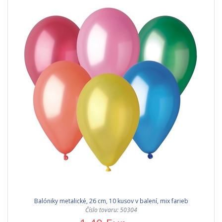
Balóniky metalické, 26 cm, 10 kusov v balení, mix farieb
Číslo tovaru: 50304