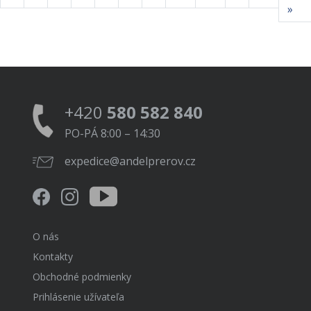
»
+420
580 582 840
PO-PÁ 8:00 – 14:30
expedice@andelprerov.cz
O nás
Kontakty
Obchodné podmienky
Prihlásenie užívateľa