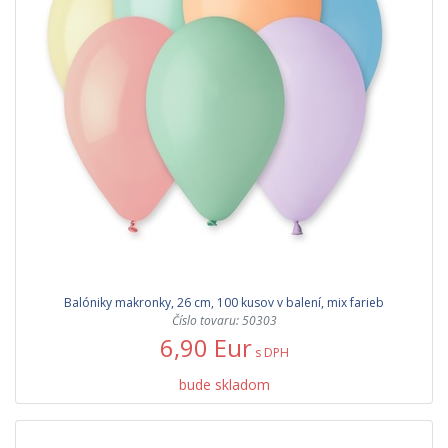
Balóniky makronky, 26 cm, 100 kusov v balení, mix farieb
Číslo tovaru: 50303
6,90 Eur
s DPH
bude skladom