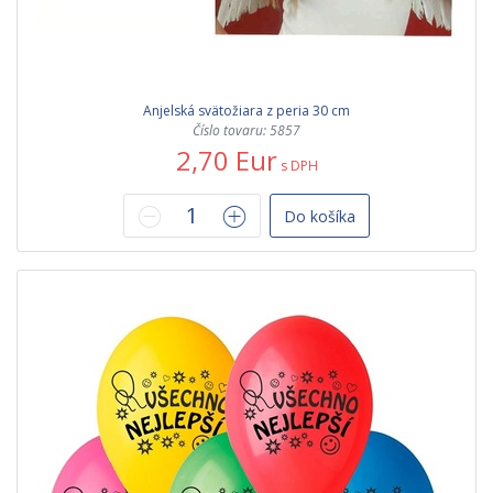
Anjelská svätožiara z peria 30 cm
Číslo tovaru: 5857
2,70 Eur
s DPH
Do košíka