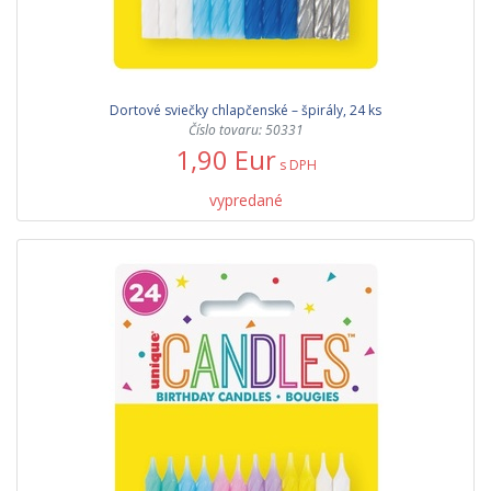
Dortové sviečky chlapčenské – špirály, 24 ks
Číslo tovaru: 50331
1,90 Eur
s DPH
vypredané