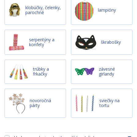
klobúčky, čelenky,
lampióny
parochně
serpentýny a
škrabošky
konfety
trúbky a
závesné
frkačky
girlandy
novoročná
sviečky na
párty
tortu