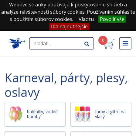
Webové stránky používajú k poskytovaniu služieb a
analýze návštevnosti súbory cookies. Používaním súhlasíte
s použitím súborov cookies.
Viac tu
Povoliť vše
Iba najnutnejšie
0
karneval, párty, plesy,
oslavy
balóniky, vodné
farby a glitre na
bomby
vlasy