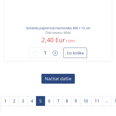
Girlanda papierová Harmonika 400 × 12 cm
Číslo tovaru: 9044
2,40 Eur
s DPH
Do košíka
Načítať ďalšie
1
2
3
4
5
6
7
8
9
10
11
...