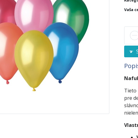
Kategó
Vaša c
S
Popi
Nafuk
Tieto
pre de
slávno
nielen
Vlast