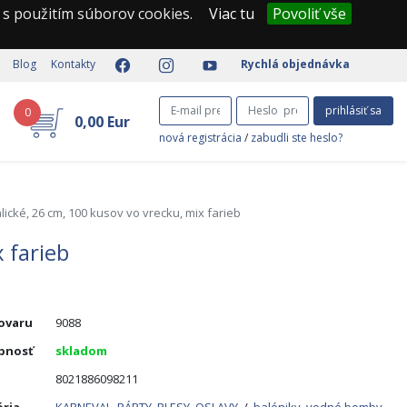
 s použitím súborov cookies.
Viac tu
Povoliť vše
Blog
Kontakty
Rychlá objednávka
prihlásiť sa
0
0,00 Eur
nová registrácia
/
zabudli ste heslo?
lické, 26 cm, 100 kusov vo vrecku, mix farieb
 farieb
tovaru
9088
pnosť
skladom
8021886098211