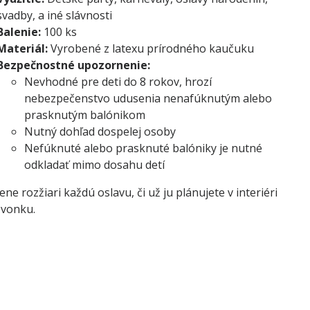
svadby, a iné slávnosti
Balenie:
100 ks
Materiál:
Vyrobené z latexu prírodného kaučuku
Bezpečnostné upozornenie:
Nevhodné pre deti do 8 rokov, hrozí
nebezpečenstvo udusenia nenafúknutým alebo
prasknutým balónikom
Nutný dohľad dospelej osoby
Nefúknuté alebo prasknuté balóniky je nutné
odkladať mimo dosahu detí
ne rozžiari každú oslavu, či už ju plánujete v interiéri
 vonku.