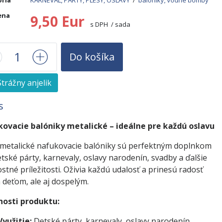
ria
KARNEVAL, PÁRTY, PLESY, OSLAVY
/
balóniky, vodné bomby
ena
9,50 Eur
s DPH / sada
Do košíka
trážny anjelik
s
ovacie balóniky metalické – ideálne pre každú oslavu
 metalické nafukovacie balóniky sú perfektným doplnkom
tské párty, karnevaly, oslavy narodenín, svadby a ďalšie
stné príležitosti. Oživia každú udalosť a prinesú radosť
 deťom, ale aj dospelým.
nosti produktu:
Využitie:
Detské párty, karnevaly, oslavy narodenín,