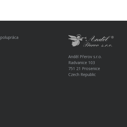
polupráca
Anděl Přerov s.r.o.
Radvanice 103
751 21 Prosenice
Czech Republic
a