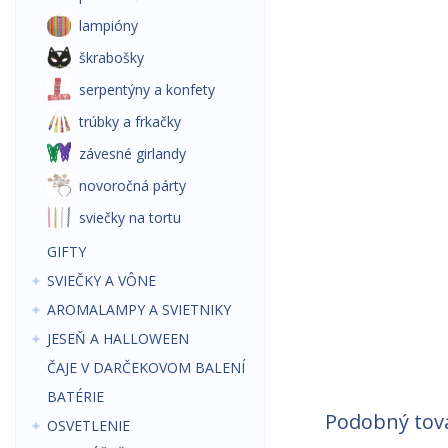
lampióny
škrabošky
serpentýny a konfety
trúbky a frkačky
závesné girlandy
novoročná párty
sviečky na tortu
GIFTY
SVIEČKY A VÔNE
AROMALAMPY A SVIETNIKY
JESEŇ A HALLOWEEN
ČAJE V DARČEKOVOM BALENÍ
BATÉRIE
Podobný tov
OSVETLENIE