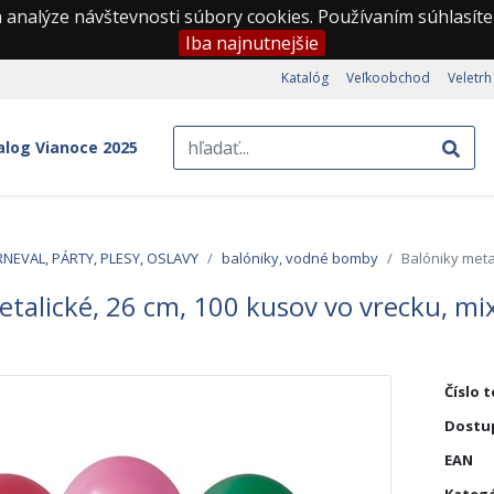
 analýze návštevnosti súbory cookies. Používaním súhlasíte
Iba najnutnejšie
Katalóg
Veľkoobchod
Veletrh
alog Vianoce 2025
NEVAL, PÁRTY, PLESY, OSLAVY
balóniky, vodné bomby
Balóniky meta
talické, 26 cm, 100 kusov vo vrecku, mix
Číslo 
Dostu
EAN