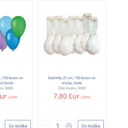
, 100 kusov vo
Balóniky 25 cm, 100 kusov vo
ix farieb
vrecku, biele
aru: 9086
Číslo tovaru: 9085
Eur
7,80 Eur
s DPH
s DPH
Do košíka
Do košíka