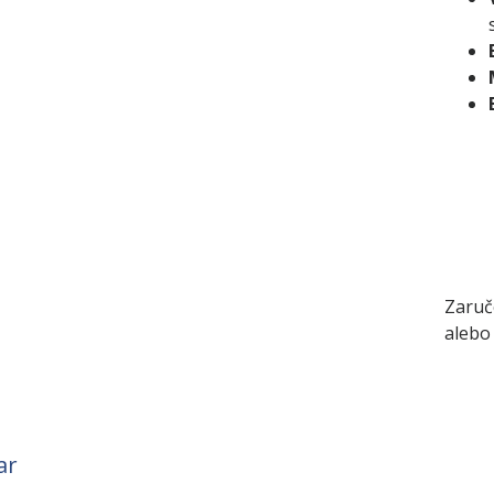
Zaruče
alebo
ar