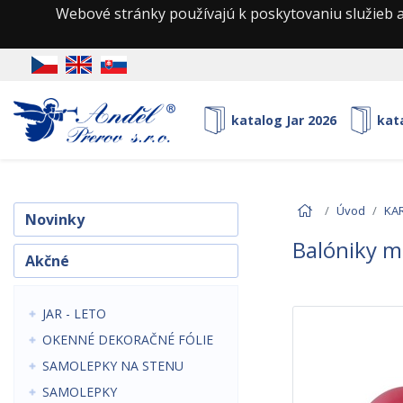
Webové stránky používajú k poskytovaniu služieb a
katalog Jar 2026
kat
Úvod
KAR
Novinky
Balóniky me
Akčné
JAR - LETO
OKENNÉ DEKORAČNÉ FÓLIE
SAMOLEPKY NA STENU
SAMOLEPKY