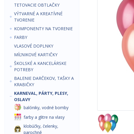
TETOVACIE OBTLAČKY
VÝTVARNÉ A KREATÍVNÉ
TVORENIE
KOMPONENTY NA TVORENIE
FARBY
VLASOVÉ DOPLNKY
MÍĽNIKOVÉ KARTIČKY
ŠKOLSKÉ A KANCELÁRSKE
POTREBY
BALENIE DARČEKOV, TAŠKY A
KRABIČKY
KARNEVAL, PÁRTY, PLESY,
OSLAVY
balóniky, vodné bomby
farby a glitre na vlasy
klobúčky, čelenky,
parochně