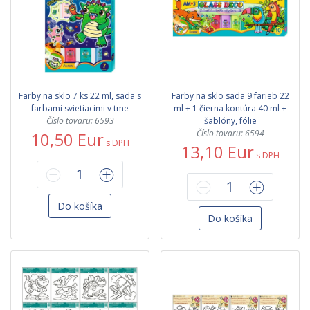
Farby na sklo 7 ks 22 ml, sada s
Farby na sklo sada 9 farieb 22
farbami svietiacimi v tme
ml + 1 čierna kontúra 40 ml +
Číslo tovaru: 6593
šablóny, fólie
Číslo tovaru: 6594
10,50 Eur
s DPH
13,10 Eur
s DPH
Do košíka
Do košíka