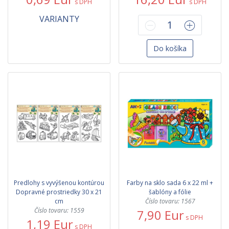
s DPH
s DPH
VARIANTY
Do košíka
Predlohy s vyvýšenou kontúrou
Farby na sklo sada 6 x 22 ml +
Dopravné prostriedky 30 x 21
šablóny a fólie
cm
Číslo tovaru: 1567
Číslo tovaru: 1559
7,90 Eur
s DPH
1,19 Eur
s DPH