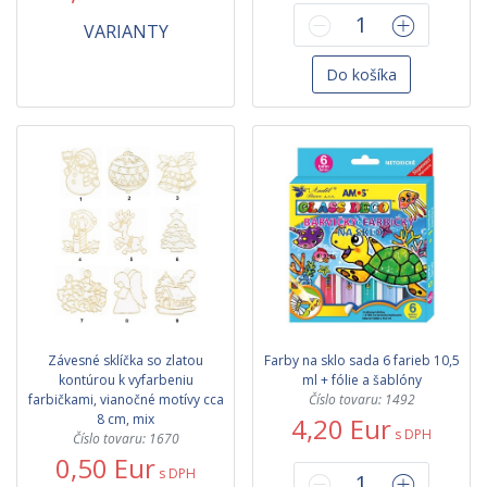
VARIANTY
Do košíka
Závesné sklíčka so zlatou
Farby na sklo sada 6 farieb 10,5
kontúrou k vyfarbeniu
ml + fólie a šablóny
farbičkami, vianočné motívy cca
Číslo tovaru: 1492
8 cm, mix
4,20 Eur
s DPH
Číslo tovaru: 1670
0,50 Eur
s DPH