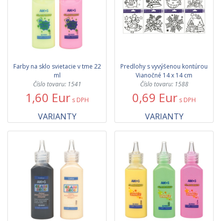
Farby na sklo svietacie v tme 22
Predlohy s vyvýšenou kontúrou
ml
Vianočné 14 x 14 cm
Číslo tovaru: 1541
Číslo tovaru: 1588
1,60 Eur
0,69 Eur
s DPH
s DPH
VARIANTY
VARIANTY