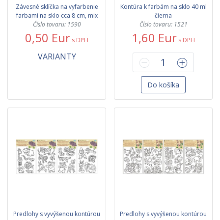
Závesné sklíčka na vyfarbenie
Kontúra k farbám na sklo 40 ml
farbami na sklo cca 8 cm, mix
čierna
Číslo tovaru: 1590
Číslo tovaru: 1521
0,50 Eur
1,60 Eur
s DPH
s DPH
VARIANTY
Do košíka
Predlohy s vyvýšenou kontúrou
Predlohy s vyvýšenou kontúrou