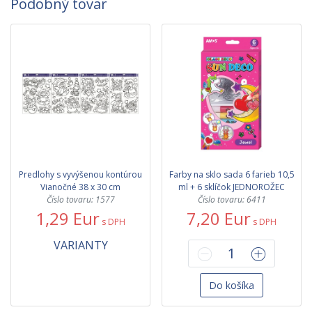
Podobný tovar
Predlohy s vyvýšenou kontúrou
Farby na sklo sada 6 farieb 10,5
Vianočné 38 x 30 cm
ml + 6 sklíčok JEDNOROŽEC
Číslo tovaru: 1577
Číslo tovaru: 6411
1,29 Eur
7,20 Eur
s DPH
s DPH
VARIANTY
Do košíka