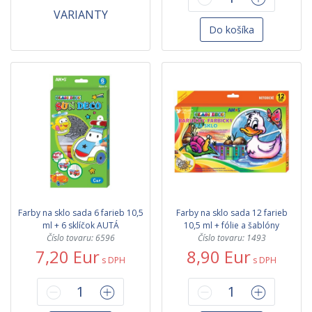
VARIANTY
Do košíka
Farby na sklo sada 6 farieb 10,5
Farby na sklo sada 12 farieb
ml + 6 sklíčok AUTÁ
10,5 ml + fólie a šablóny
Číslo tovaru: 6596
Číslo tovaru: 1493
7,20 Eur
8,90 Eur
s DPH
s DPH