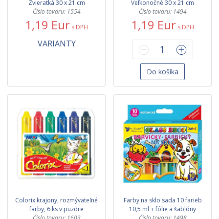
Zvieratká 30 x 21 cm
Veľkonočné 30 x 21 cm
Číslo tovaru: 1554
Číslo tovaru: 1494
1,19 Eur
1,19 Eur
s DPH
s DPH
VARIANTY
Do košíka
Colorix krajony, rozmývateľné
Farby na sklo sada 10 farieb
farby, 6 ks v puzdre
10,5 ml + fólie a šablóny
Číslo tovaru: 1603
Číslo tovaru: 1498