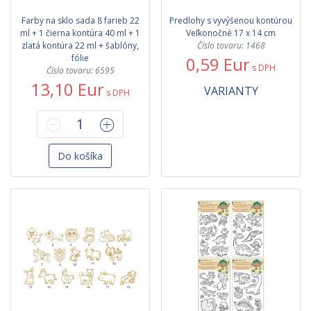
Farby na sklo sada 8 farieb 22
Predlohy s vyvýšenou kontúrou
ml + 1 čierna kontúra 40 ml + 1
Veľkonočné 17 x 14 cm
zlatá kontúra 22 ml + šablóny,
Číslo tovaru: 1468
fólie
0,59 Eur
s DPH
Číslo tovaru: 6595
13,10 Eur
VARIANTY
s DPH
Do košíka