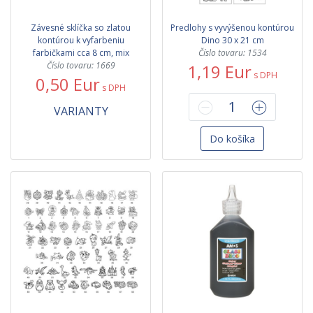
Závesné sklíčka so zlatou
Predlohy s vyvýšenou kontúrou
kontúrou k vyfarbeniu
Dino 30 x 21 cm
farbičkami cca 8 cm, mix
Číslo tovaru: 1534
Číslo tovaru: 1669
1,19 Eur
s DPH
0,50 Eur
s DPH
VARIANTY
Do košíka