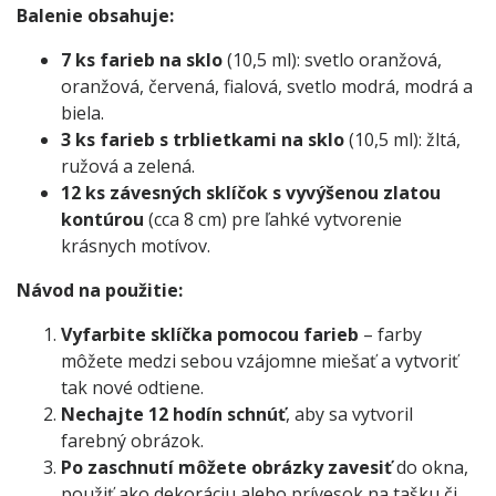
Balenie obsahuje:
7 ks farieb na sklo
(10,5 ml): svetlo oranžová,
oranžová, červená, fialová, svetlo modrá, modrá a
biela.
3 ks farieb s trblietkami na sklo
(10,5 ml): žltá,
ružová a zelená.
12 ks závesných sklíčok s vyvýšenou zlatou
kontúrou
(cca 8 cm) pre ľahké vytvorenie
krásnych motívov.
Návod na použitie:
Vyfarbite sklíčka pomocou farieb
– farby
môžete medzi sebou vzájomne miešať a vytvoriť
tak nové odtiene.
Nechajte 12 hodín schnúť
, aby sa vytvoril
farebný obrázok.
Po zaschnutí môžete obrázky zavesiť
do okna,
použiť ako dekoráciu alebo prívesok na tašku či