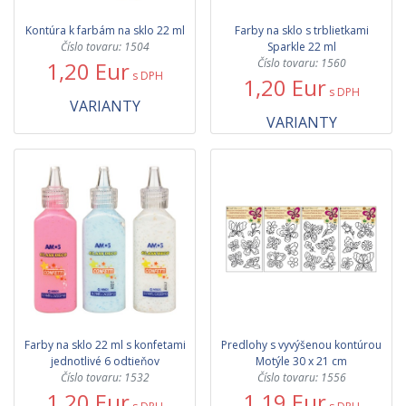
Kontúra k farbám na sklo 22 ml
Farby na sklo s trblietkami
Číslo tovaru: 1504
Sparkle 22 ml
Číslo tovaru: 1560
1,20 Eur
s DPH
1,20 Eur
s DPH
VARIANTY
VARIANTY
Farby na sklo 22 ml s konfetami
Predlohy s vyvýšenou kontúrou
jednotlivé 6 odtieňov
Motýle 30 x 21 cm
Číslo tovaru: 1532
Číslo tovaru: 1556
1,20 Eur
1,19 Eur