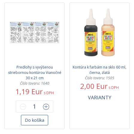
Predlohy s vyvýšenou
Kontúra k farbám na sklo 60 ml,
striebornou kontúrou Vianočné
čierna, zlatá
30 x 21 cm
Číslo tovaru: 1505
Číslo tovaru: 1640
2,00 Eur
s DPH
1,19 Eur
s DPH
VARIANTY
Do košíka