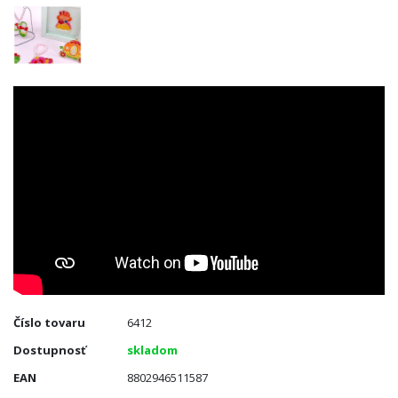
Číslo tovaru
6412
Dostupnosť
skladom
EAN
8802946511587