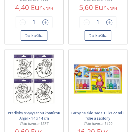
4,40 Eur
5,60 Eur
s DPH
s DPH
Do košíka
Do košíka
Predlohy s vyvýšenou kontúrou
Farby na sklo sada 13 ks 22 ml +
Anjelik 14 x 14 cm
fólie a šablóny
Číslo tovaru: 1587
Číslo tovaru: 1499
0,69 Eur
16,20 Eur