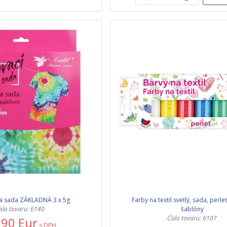
ia sada ZÁKLADNÁ 3 x 5g
Farby na textil svetlý, sada, perle
íslo tovaru: 6140
šablóny
Číslo tovaru: 6107
,90 Eur
s DPH