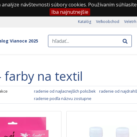
 analýze návštevnosti súbory cookies. Používaním súhlasíte
Iba najnutnejšie
Katalóg
Veľkoobchod
Veletrh
alog Vianoce 2025
- farby na textil
akce
radenie od najlacnejších položiek
radenie od najdrahš
radenie podľa názvu zostupne