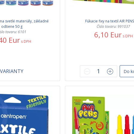
, na svetlé materiály, základné
Fúkacie fixy na textil AIR PENS
odtiene 50 g
Číslo tovaru: 991037
íslo tovaru: 6101
6,10 Eur
s DPH
40 Eur
s DPH
VARIANTY
Do k