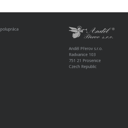
polupráca
Anděl Přerov s.r.o.
Radvanice 103
751 21 Prosenice
Czech Republic
a