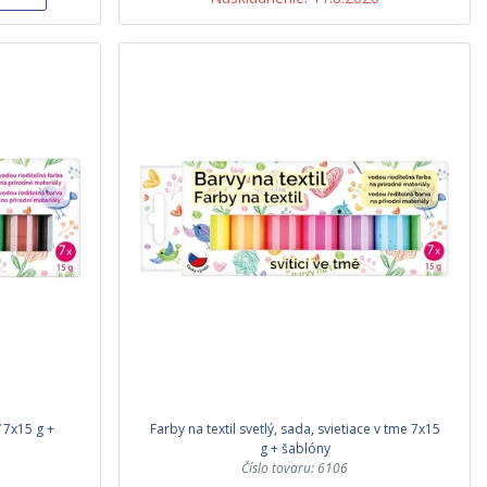
ť 7x15 g +
Farby na textil svetlý, sada, svietiace v tme 7x15
g + šablóny
Číslo tovaru: 6106