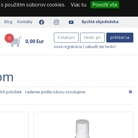
 s použitím súborov cookies.
Viac tu
Povoliť vše
Blog
Kontakty
Rychlá objednávka
prihlásiť sa
0
0,00 Eur
nová registrácia
/
zabudli ste heslo?
čom
ích položiek
radenie podľa názvu vzostupne