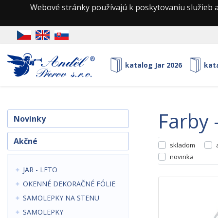
Webové stránky používajú k poskytovaniu služieb a
katalog Jar 2026
kat
farby
Novinky
Akčné
skladom
novinka
JAR - LETO
OKENNÉ DEKORAČNÉ FÓLIE
SAMOLEPKY NA STENU
SAMOLEPKY