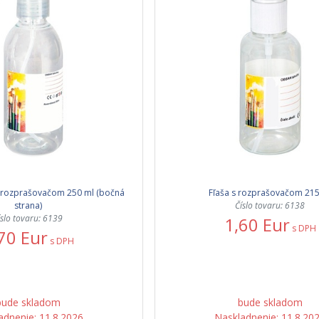
 rozprašovačom 250 ml (bočná
Fľaša s rozprašovačom 215
strana)
Číslo tovaru: 6138
íslo tovaru: 6139
1,60 Eur
s DPH
70 Eur
s DPH
bude skladom
bude skladom
adnenie: 11.8.2026
Naskladnenie: 11.8.20