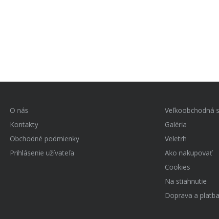
O nás
Veľkoobchodná s
Kontakty
Galéria
Obchodné podmienky
Veletrh
Prihlásenie užívateľa
Ako nakupovať
Cookies
Na stiahnutie
Doprava a platb