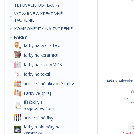
TETOVACIE OBTLAČKY
VÝTVARNÉ A KREATÍVNÉ
TVORENIE
KOMPONENTY NA TVORENIE
FARBY
farby na tvár a telo
farby na keramiku
farby na sklo AMOS
farby na textil
Fľaša s pákovým
univerzálné akrylové farby
Č
Farby ve spreji
1,
fľaštičky s
rozprašovačom
univerzálné fixy
farby a obtlačky na
kamienky
Naskl