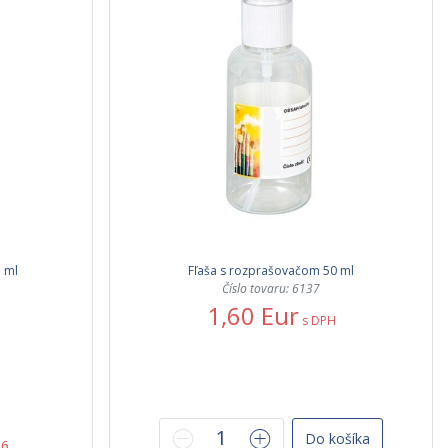
 ml
Fľaša s rozprašovačom 50 ml
Číslo tovaru: 6137
1,60 Eur
s DPH
Do košíka
26