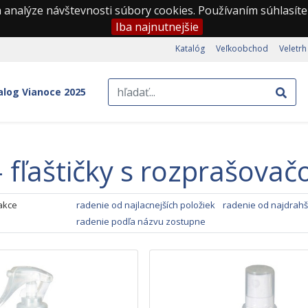
 analýze návštevnosti súbory cookies. Používaním súhlasíte
Iba najnutnejšie
Katalóg
Veľkoobchod
Veletrh
alog Vianoce 2025
 - fľaštičky s rozprašova
akce
radenie od najlacnejších položiek
radenie od najdrahš
radenie podľa názvu zostupne