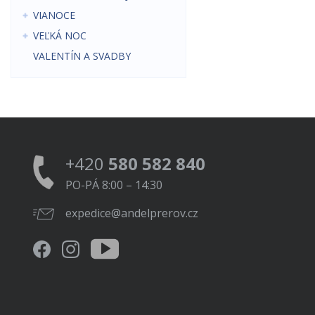
VIANOCE
VEĽKÁ NOC
VALENTÍN A SVADBY
+420
580 582 840
PO-PÁ 8:00 – 14:30
expedice@andelprerov.cz