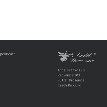
polupráca
Anděl Přerov s.r.o.
Radvanice 103
751 21 Prosenice
Czech Republic
a