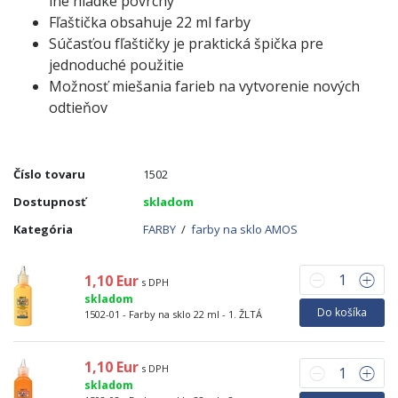
iné hladké povrchy
Fľaštička obsahuje 22 ml farby
Súčasťou fľaštičky je praktická špička pre
jednoduché použitie
Možnosť miešania farieb na vytvorenie nových
odtieňov
Číslo tovaru
1502
Dostupnosť
skladom
Kategória
FARBY
/
farby na sklo AMOS
1,10 Eur
s DPH
skladom
Do košíka
1502-01 - Farby na sklo 22 ml - 1. ŽLTÁ
1,10 Eur
s DPH
skladom