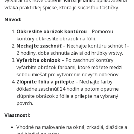
vytvárať tak nové odtiene. Farba je ľahko aplikovateľná
vďaka praktickej špičke, ktorá je súčasťou fľaštičky.
Návod:
Obkreslite obrázok kontúrou
– Pomocou
kontúry obkreslite obrázok na fólii.
Nechajte zaschnúť
– Nechajte kontúru schnúť 1–
2 hodiny, doba schnutia závisí od hrúbky vrstvy.
Vyfarbite obrázok
– Po zaschnutí kontúry
vyfarbite obrázok farbami, ktoré môžete medzi
sebou miešať pre vytvorenie nových odtieňov.
Zlúpnite fóliu a prilepte
– Nechajte farby
dôkladne zaschnúť 24 hodín a potom opatrne
zlúpnite obrázok z fólie a prilepte na vybraný
povrch.
Vlastnosti:
Vhodné na maľovanie na okná, zrkadlá, dlaždice a