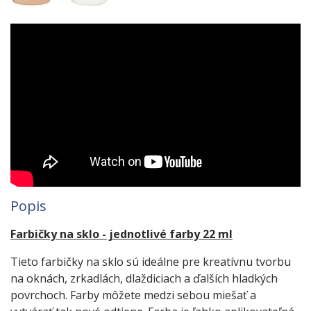
Popis
Farbičky na sklo - jednotlivé farby 22 ml
Tieto farbičky na sklo sú ideálne pre kreatívnu tvorbu
na oknách, zrkadlách, dlaždiciach a ďalších hladkých
povrchoch. Farby môžete medzi sebou miešať a