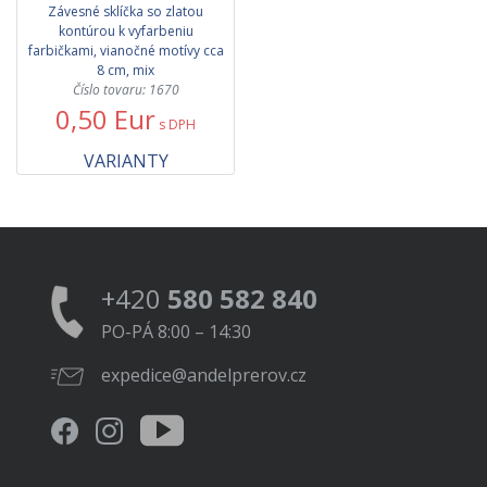
Závesné sklíčka so zlatou
kontúrou k vyfarbeniu
farbičkami, vianočné motívy cca
8 cm, mix
Číslo tovaru: 1670
0,50 Eur
s DPH
VARIANTY
+420
580 582 840
PO-PÁ 8:00 – 14:30
expedice@andelprerov.cz