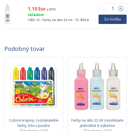
1,10 Eur
s DPH
skladom
Do košíka
1502-15 - Farby na sklo 22 ml - 15. BIELA
Podobný tovar
Colorix krajony, rozmývateľné
Farby na sklo 22 ml s konfetami
farby, 6 ks v puzdre
jednotlivé 6 odtieňov
Číslo tovaru: 1603
Číslo tovaru: 1532