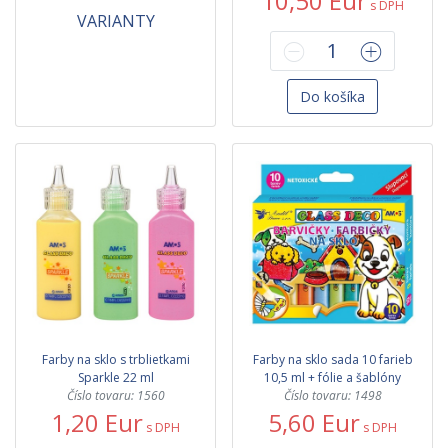
10,50 Eur
s DPH
VARIANTY
Do košíka
Farby na sklo s trblietkami
Farby na sklo sada 10 farieb
Sparkle 22 ml
10,5 ml + fólie a šablóny
Číslo tovaru: 1560
Číslo tovaru: 1498
1,20 Eur
5,60 Eur
s DPH
s DPH