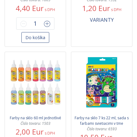
4,40 Eur
1,20 Eur
s DPH
s DPH
VARIANTY
Do košíka
Farby na sklo 60 ml jednotlivé
Farby na sklo 7 ks 22 ml, sada s
Číslo tovaru: 1503
farbami svietiacimi v tme
Číslo tovaru: 6593
2,00 Eur
s DPH