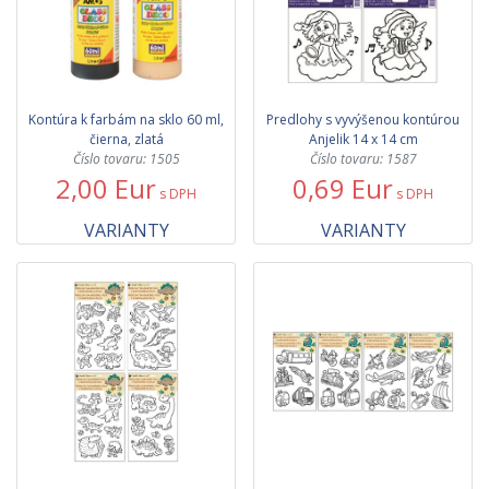
Kontúra k farbám na sklo 60 ml,
Predlohy s vyvýšenou kontúrou
čierna, zlatá
Anjelik 14 x 14 cm
Číslo tovaru: 1505
Číslo tovaru: 1587
2,00 Eur
0,69 Eur
s DPH
s DPH
VARIANTY
VARIANTY