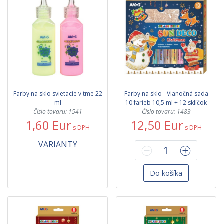
Farby na sklo svietacie v tme 22
Farby na sklo - Vianočná sada
ml
10 farieb 10,5 ml + 12 sklíčok
Číslo tovaru: 1541
Číslo tovaru: 1483
1,60 Eur
12,50 Eur
s DPH
s DPH
VARIANTY
Do košíka