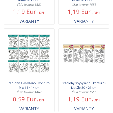
Farma 30 x 21 cm
Kvety 30 x 21 cm
Číslo tovaru: 1582
Číslo tovaru: 1558
1,19 Eur
1,19 Eur
s DPH
s DPH
VARIANTY
VARIANTY
Predlohy s vyvýšenou kontúrou
Predlohy s vyvýšenou kontúrou
Mix 14 x 14 cm
Motýle 30 x 21 cm
Číslo tovaru: 1467
Číslo tovaru: 1556
0,59 Eur
1,19 Eur
s DPH
s DPH
VARIANTY
VARIANTY