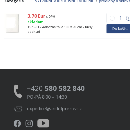
Kategória
VÝTVARNÉ A KREATÍVNÉ TVORENIE
/
predlohy a sklíčk
3,70 Eur
s DPH
skladom
1570-01 - Adhézna fólia 100 x 70 cm - biely
Do košíka
podklad
+420
580 582 840
PO-PÁ 8:00 – 14:30
expedice@andelprerov.cz