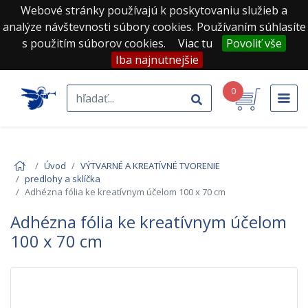
Webové stránky používajú k poskytovaniu služieb a
analýze návštevnosti súbory cookies. Používaním súhlasíte
s použitím súborov cookies.
Viac tu
Povoliť vše
Iba najnutnejšie
0
Úvod
VÝTVARNÉ A KREATÍVNÉ TVORENIE
predlohy a sklíčka
Adhézna fólia ke kreatívnym účelom 100 x 70 cm
Adhézna fólia ke kreatívnym účelom
100 x 70 cm