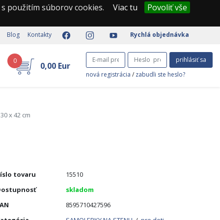
 s použitím súborov cookies.
Viac tu
Povoliť vše
Blog
Kontakty
Rychlá objednávka
prihlásiť sa
0
0,00 Eur
nová registrácia
/
zabudli ste heslo?
30 x 42 cm
íslo tovaru
15510
ostupnosť
skladom
EAN
8595710427596