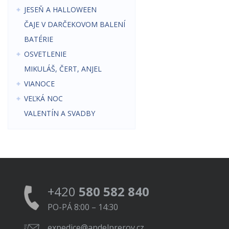
JESEŇ A HALLOWEEN
ČAJE V DARČEKOVOM BALENÍ
BATÉRIE
OSVETLENIE
MIKULÁŠ, ČERT, ANJEL
VIANOCE
VEĽKÁ NOC
VALENTÍN A SVADBY
+420
580 582 840
PO-PÁ 8:00 – 14:30
expedice@andelprerov.cz