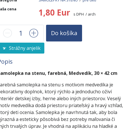
ategória
SAMOLEPKY NA STENU
/
pre deti
aša cena
1,80 Eur
s DPH / arch
Do košíka
Strážny anjelik
Popis
Samolepka na stenu, farebná, Medvedík, 30 × 42 cm
arebná samolepka na stenu s motívom medvedíka je
ekoratívny doplnok, ktorý rýchlo a jednoducho oživí
nteriér detskej izby, herne alebo iných priestorov. Veselý
otív medvedíka dodá priestoru priateľský a hravý vzhľad,
torý deti ocenia. Samolepka je navrhnutá tak, aby bola
ýrazná a esteticky pôsobivá bez potreby maľovania či
ných trvalých úprav. Je vhodná na aplikáciu na hladké a