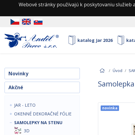
Webové stránky používajú k poskytovaniu služieb a
katalog Jar 2026
kat
Úvod
SA
Novinky
Samolepka 
Akčné
JAR - LETO
novinka
OKENNÉ DEKORAČNÉ FÓLIE
SAMOLEPKY NA STENU
3D