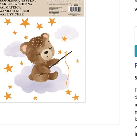
K
V
F
d
i
m
k
v
i