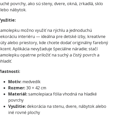
uché povrchy, ako sú steny, dvere, okná, zrkadlá, sklo
lebo nábytok.
yužitie:
amolepku možno využiť na rýchlu a jednoduchú
ekoráciu interiéru — ideálna pre detské izby, kreatívne
úty alebo priestory, kde chcete dodať originálny farebný
kcent. Aplikácia nevyžaduje špeciálne náradie; stačí
amolepku opatrne priložiť na suchý a čistý povrch a
hladiť.
lastnosti:
Motív:
medvedík
Rozmer:
30 × 42 cm
Materiál:
samolepiaca fólia vhodná na hladké
povrchy
Využitie:
dekorácia na stenu, dvere, nábytok alebo
iné rovné plochy