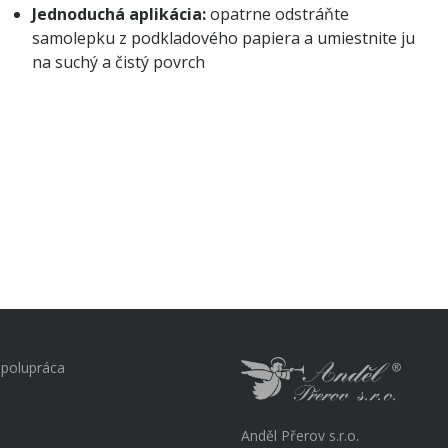
Jednoduchá aplikácia:
opatrne odstráňte
samolepku z podkladového papiera a umiestnite ju
na suchý a čistý povrch
polupráca
Anděl Přerov s.r.o.