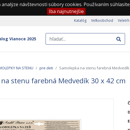
 analýze návštevnosti súbory cookies. Používaním súhlasíte
Iba najnutnejšie
Katalóg
Veľkoobchod
Veletrh
alog Vianoce 2025
MOLEPKY NA STENU
pre deti
Samolepka na stenu farebná Medvedík 
na stenu farebná Medvedík 30 x 42 cm
Č
D