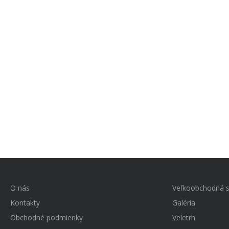
O nás
Veľkoobchodná s
Kontakty
Galéria
Obchodné podmienky
Veletrh