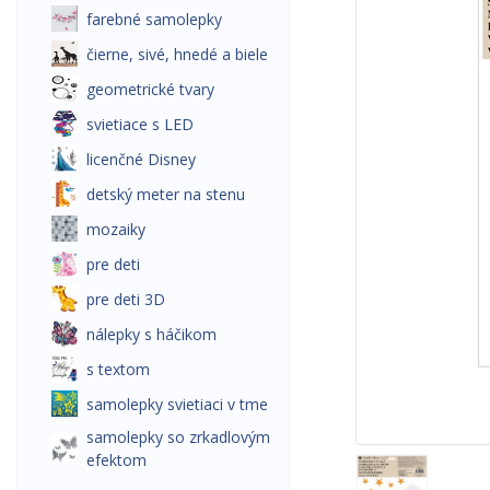
farebné samolepky
čierne, sivé, hnedé a biele
geometrické tvary
svietiace s LED
licenčné Disney
detský meter na stenu
mozaiky
pre deti
pre deti 3D
nálepky s háčikom
s textom
samolepky svietiaci v tme
samolepky so zrkadlovým
efektom