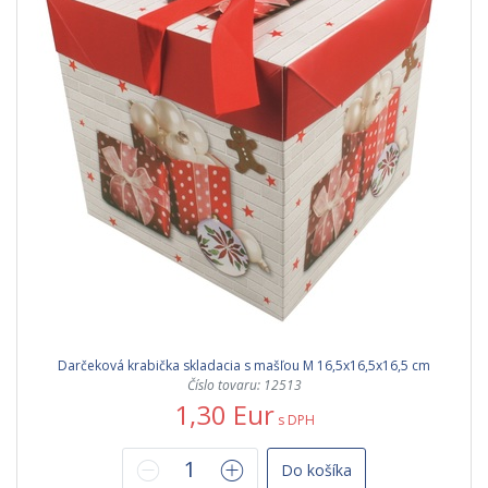
Darčeková krabička skladacia s mašľou M 16,5x16,5x16,5 cm
Číslo tovaru: 12513
1,30 Eur
s DPH
Do košíka