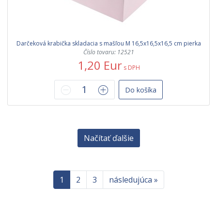
Darčeková krabička skladacia s mašľou M 16,5x16,5x16,5 cm pierka
Číslo tovaru: 12521
1,20 Eur
s DPH
Do košíka
Načítať ďalšie
1
2
3
následujúca »