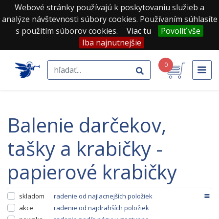
Webové stránky používajú k poskytovaniu služieb a
analýze návštevnosti súbory cookies. Používaním súhlasíte
s použitím súborov cookies.
Viac tu
Povoliť vše
Iba najnutnejšie
0
balenie darčekov,
tašky a krabičky -
papierové krabičky
skladom
radenie od najlacnejších položiek
akce
radenie od najdrahších položiek