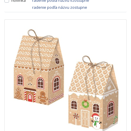
novinka
radenie podľa názvu vzostupne
radenie podľa názvu zostupne