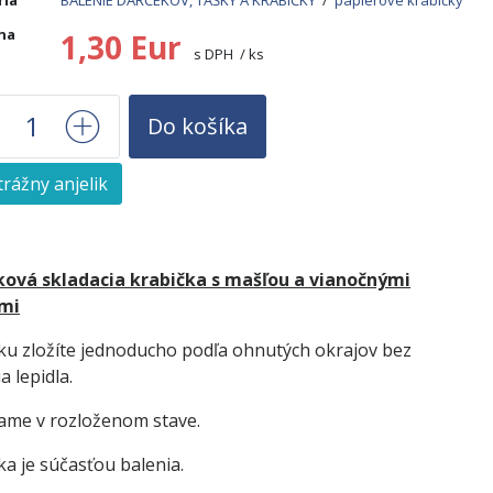
ria
BALENIE DARČEKOV, TAŠKY A KRABIČKY
/
papierové krabičky
na
1,30 Eur
s DPH / ks
Do košíka
rážny anjelik
s
ová skladacia krabička s mašľou a vianočnými
mi
ku zložíte jednoducho podľa ohnutých okrajov bez
a lepidla.
me v rozloženom stave.
ka je súčasťou balenia.