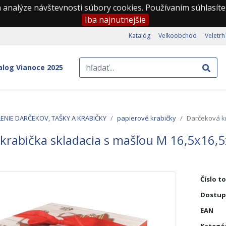
 analýze návštevnosti súbory cookies. Používaním súhlasíte
Iba najnutnejšie
Katalóg
Veľkoobchod
Veletrh
alog Vianoce 2025
ENIE DARČEKOV, TAŠKY A KRABIČKY
papierové krabičky
Darčeková kr
krabička skladacia s mašľou M 16,5x16,
Číslo t
Dostup
EAN