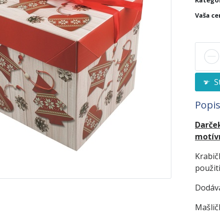
Kategó
Vaša ce
St
Popi
Darček
motív
Krabič
použiti
Dodáva
Mašlič