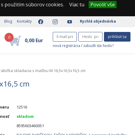
 s použitím súborov cookies.
Viac tu
Povoliť vše
Blog
Kontakty
Rychlá objednávka
prihlásiť sa
0
0,00 Eur
nová registrácia
/
zabudli ste heslo?
abička skladacia s mašľou M 16,5x16,5x16,5 cm
5x16,5 cm
ovaru
12516
nosť
skladom
8595603460051