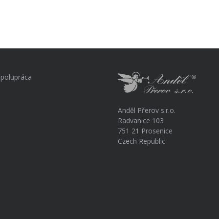
polupráca
Anděl Přerov s.r.o.
Radvanice 103
751 21 Prosenice
Czech Republic
a