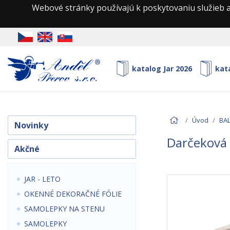
Webové stránky používajú k poskytovaniu služieb a
katalog Jar 2026
kat
Úvod
BAL
Novinky
Darčeková 
Akčné
JAR - LETO
OKENNÉ DEKORAČNÉ FÓLIE
SAMOLEPKY NA STENU
SAMOLEPKY