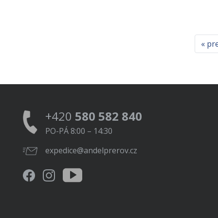
« pr
+420
580 582 840
PO-PÁ 8:00 – 14:30
expedice@andelprerov.cz