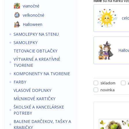
fólie
sú na hárku vžd
vianočné
veľkonočné
cel
Halloween
SAMOLEPKY NA STENU
SAMOLEPKY
Hall
TETOVACIE OBTLAČKY
VÝTVARNÉ A KREATÍVNÉ
TVORENIE
KOMPONENTY NA TVORENIE
FARBY
skladom
novinka
VLASOVÉ DOPLNKY
MÍĽNIKOVÉ KARTIČKY
ŠKOLSKÉ A KANCELÁRSKE
POTREBY
BALENIE DARČEKOV, TAŠKY A
KRABIČKY