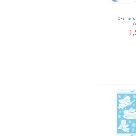
Okenné fól
Č
1,