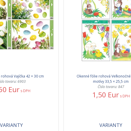
 rohová Vajíčka 42 × 30 cm
Okenné fólie rohová Veľkonočné
íslo tovaru: 6903
motívy 33,5 × 25,5 cm
Číslo tovaru: 847
60 Eur
s DPH
1,50 Eur
s DPH
VARIANTY
VARIANTY