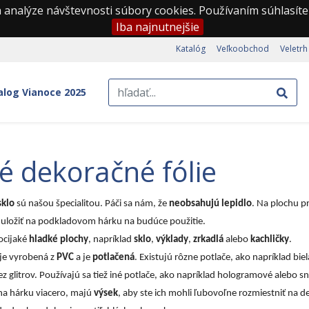
 analýze návštevnosti súbory cookies. Používaním súhlasíte
Iba najnutnejšie
Katalóg
Veľkoobchod
Veletrh
alog Vianoce 2025
é dekoračné fólie
sklo
sú našou špecialitou. Páči sa nám, že
neobsahujú lepidlo
. Na plochu p
a uložiť na podkladovom hárku na budúce použitie.
hocijaké
hladké plochy
, napríklad
sklo
,
výklady
,
zrkadlá
alebo
kachličky
.
 je vyrobená z
PVC
a je
potlačená
. Existujú rôzne potlače, ako napríklad biel
z glitrov. Používajú sa tiež iné potlače, ako napríklad hologramové alebo s
 na hárku viacero, majú
výsek
, aby ste ich mohli ľubovoľne rozmiestniť na