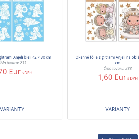
litrami Anjeli bieli 42 × 30 cm
Okenné fólie s glitrami Anjeli na obl
íslo tovaru: 233
cm
Číslo tovaru: 283
70 Eur
s DPH
1,60 Eur
s DPH
VARIANTY
VARIANTY