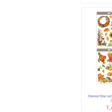
Okenné fólie ruč
Č
1,