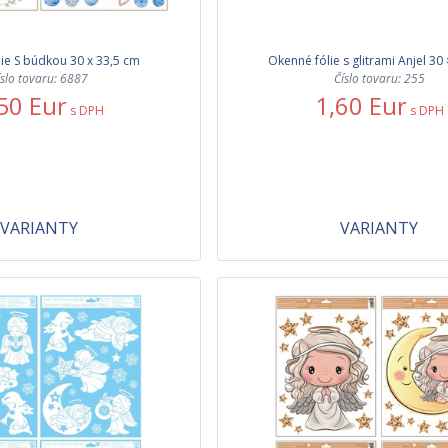
ie S búdkou 30 x 33,5 cm
Okenné fólie s glitrami Anjel 30
íslo tovaru: 6887
Číslo tovaru: 255
50 Eur
1,60 Eur
s DPH
s DPH
VARIANTY
VARIANTY