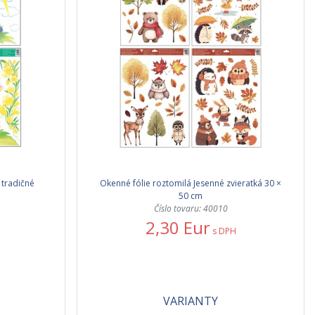
 tradičné
Okenné fólie roztomilá Jesenné zvieratká 30 ×
50 cm
Číslo tovaru: 40010
2,30 Eur
s DPH
VARIANTY