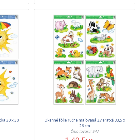
čka 30 x 30
Okenné fólie ručne maľovaná Zvieratká 33,5 x
26 cm
Číslo tovaru: 947
1,40 Eur