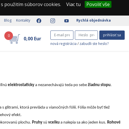
 s použitím súborov cookies.
Viac tu
Povoliť vše
Blog
Kontakty
Rychlá objednávka
prihlásiť sa
0
0,00 Eur
nová registrácia
/
zabudli ste heslo?
riľnú
elektrostaticky
a nezanechávajú teda po sebe
žiadnu stopu
.
a s glitrami, ktorá prevláda u vianočných fólií. Fólia môže byť tiež
nehový efekt.
 dekorovanú plochu.
Pruhy
sú
vcelku
a nalepia sa ako jeden kus.
Rohové