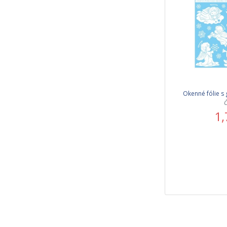
Okenné fólie s g
Č
1,