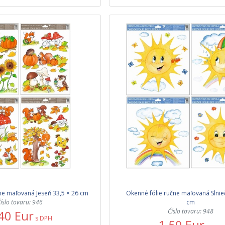
ne maľovaná Jeseň 33,5 × 26 cm
Okenné fólie ručne maľovaná Slnie
íslo tovaru: 946
cm
Číslo tovaru: 948
40 Eur
s DPH
1,50 Eur