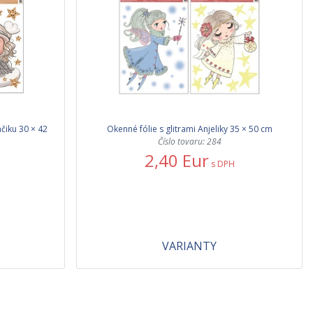
áčiku 30 × 42
Okenné fólie s glitrami Anjeliky 35 × 50 cm
Číslo tovaru: 284
2,40 Eur
s DPH
VARIANTY