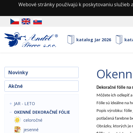
Webové stránky používajú k poskytovaniu služieb a
katalog Jar 2026
kat
okenn
Novinky
Akčné
Dekoračné fólie na 
Môžete ich odlepiť 
JAR - LETO
Fólie sú ideálne na 
Popis výrobku: fólie
OKENNÉ DEKORAČNÉ FÓLIE
potlačená farebne be
celoročné
Obrázky, ktorých je
jesenné