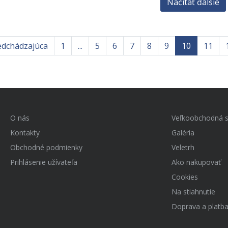
Načítať ďalšie
edchádzajúca
1
...
5
6
7
8
9
10
11
O nás
Veľkoobchodná s
Kontakty
Galéria
Obchodné podmienky
Veletrh
Prihlásenie užívateľa
Ako nakupovať
Cookies
Na stiahnutie
Doprava a platb