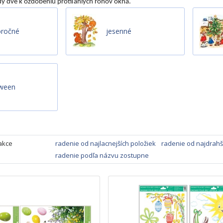
y dve k ozdobeniu protiľahlých rohov okna.
oročné
jesenné
oween
akce
radenie od najlacnejších položiek
radenie od najdrahš
radenie podľa názvu zostupne