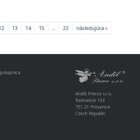
12
13
14
15
...
22
následujúca »
polupráca
Anděl Přerov s.r.o.
Radvanice 103
751 21 Prosenice
Czech Republic
a