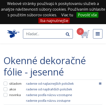
Webové stránky používajú k poskytovaniu služieb a
analýze návštevnosti súbory cookies. Používaním súhlasíte
s použitím súborov cookies.
Viac tu
Povoliť vše
Iba najnutnejšie
0
okenné dekoračné
fólie - jesenné
skladom
radenie od najlacnejších položiek
akce
radenie od najdrahších položiek
novinka
radenie podľa názvu vzostupne
radenie podľa názvu zostupne