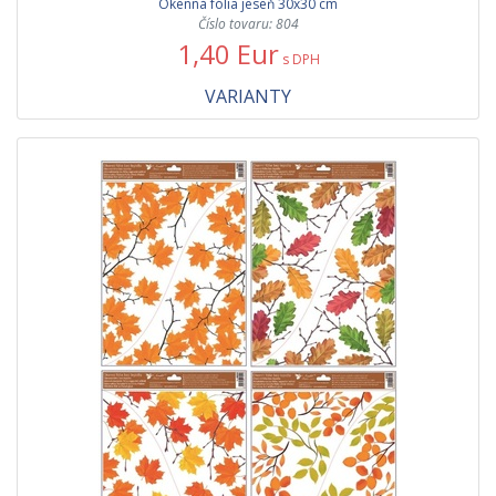
Okenná fólia jeseň 30x30 cm
Číslo tovaru: 804
1,40 Eur
s DPH
VARIANTY