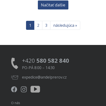
Načítať ďalšie
1
2
3
následujúca »
+420
580 582 840
PO-PÁ 8:00 – 14:30
expedice@andelprerov.cz
O nás