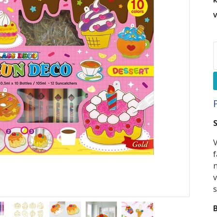
K
V
S
V
f
n
v
s