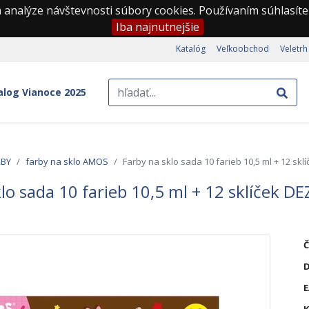
 analýze návštevnosti súbory cookies. Používaním súhlasíte
Iba najnutnejšie
Katalóg
Veľkoobchod
Veletrh
alog Vianoce 2025
RBY
farby na sklo AMOS
Farby na sklo sada 10 farieb 10,5 ml + 12 sk
lo sada 10 farieb 10,5 ml + 12 sklíček D
Č
D