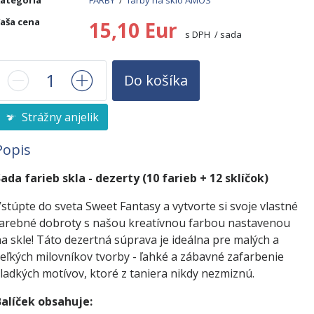
ategória
FARBY
/
farby na sklo AMOS
aša cena
15,10 Eur
s DPH / sada
Do košíka
Strážny anjelik
Popis
ada farieb skla - dezerty (10 farieb + 12 sklíčok)
stúpte do sveta Sweet Fantasy a vytvorte si svoje vlastné
arebné dobroty s našou kreatívnou farbou nastavenou
a skle! Táto dezertná súprava je ideálna pre malých a
eľkých milovníkov tvorby - ľahké a zábavné zafarbenie
ladkých motívov, ktoré z taniera nikdy nezmiznú.
Balíček obsahuje: