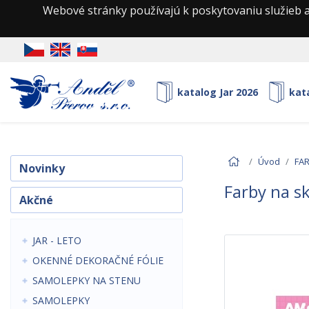
Webové stránky používajú k poskytovaniu služieb a
katalog Jar 2026
kat
Úvod
FA
Novinky
Farby na sk
Akčné
JAR - LETO
OKENNÉ DEKORAČNÉ FÓLIE
SAMOLEPKY NA STENU
SAMOLEPKY