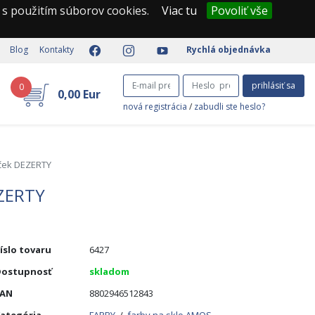
 s použitím súborov cookies.
Viac tu
Povoliť vše
Blog
Kontakty
Rychlá objednávka
prihlásiť sa
0
0,00 Eur
nová registrácia
/
zabudli ste heslo?
líček DEZERTY
EZERTY
íslo tovaru
6427
ostupnosť
skladom
EAN
8802946512843