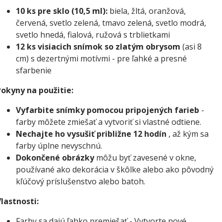
10 ks pre sklo (10,5 ml):
biela, žltá, oranžová,
červená, svetlo zelená, tmavo zelená, svetlo modrá,
svetlo hnedá, fialová, ružová s trblietkami
12 ks visiacich snímok so zlatým obrysom
(asi 8
cm) s dezertnými motívmi - pre ľahké a presné
sfarbenie
okyny na použitie:
Vyfarbite snímky pomocou pripojených farieb
-
farby môžete zmiešať a vytvoriť si vlastné odtiene.
Nechajte ho vysušiť približne 12 hodín
, až kým sa
farby úplne nevyschnú.
Dokončené obrázky
môžu byť zavesené v okne,
používané ako dekorácia v škôlke alebo ako pôvodný
kľúčový príslušenstvo alebo batoh.
lastnosti:
Farby sa dajú ľahko premiešať - Vytvorte nové