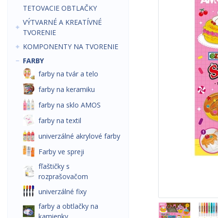
TETOVACIE OBTLAČKY
VÝTVARNÉ A KREATÍVNÉ
TVORENIE
KOMPONENTY NA TVORENIE
FARBY
farby na tvár a telo
farby na keramiku
farby na sklo AMOS
farby na textil
univerzálné akrylové farby
Farby ve spreji
fľaštičky s
rozprašovačom
univerzálné fixy
farby a obtlačky na
kamienky