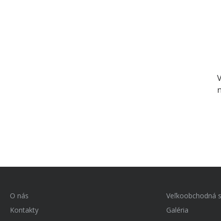
V
n
O nás
Veľkoobchodná s
Kontakty
Galéria