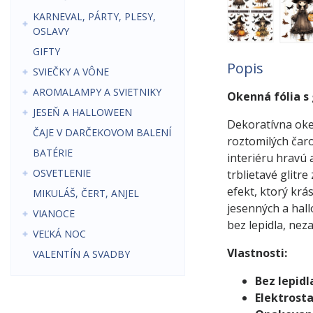
KARNEVAL, PÁRTY, PLESY,
OSLAVY
GIFTY
Popis
SVIEČKY A VÔNE
AROMALAMPY A SVIETNIKY
Okenná fólia s 
JESEŇ A HALLOWEEN
Dekoratívna oken
ČAJE V DARČEKOVOM BALENÍ
roztomilých čaro
BATÉRIE
interiéru hravú
OSVETLENIE
trblietavé glitre
efekt, ktorý krá
MIKULÁŠ, ČERT, ANJEL
jesenných a hall
VIANOCE
bez lepidla, nez
VEĽKÁ NOC
Vlastnosti:
VALENTÍN A SVADBY
Bez lepidl
Elektrosta