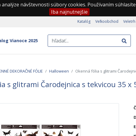
 analýze návštevnosti súbory cookies. Používaním súhlasíte
Iba najnutnejšie
Katalóg
Veľkoobchod
Veletrh
alog Vianoce 2025
ENNÉ DEKORAČNÉ FÓLIE
Halloween
Okenná fólia s glitrami Čarodejni
a s glitrami Čarodejnica s tekvicou 35 x
Č
D