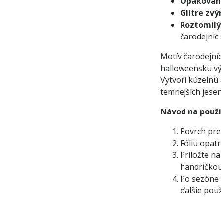
Opakovane
Glitre zv
Roztomilý
čarodejníc 
Motív čarodejníc
halloweensku výz
Vytvorí kúzelnú 
temnejších jesen
Návod na použi
Povrch pred
Fóliu opat
Priložte n
handričkou
Po sezóne 
ďalšie použ