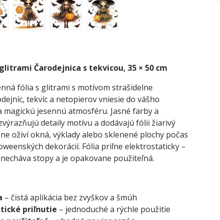
glitrami Čarodejnica s tekvicou, 35 × 50 cm
ná fólia s glitrami s motívom strašidelne
dejníc, tekvíc a netopierov vniesie do vášho
 a magickú jesennú atmosféru. Jasné farby a
 zvýrazňujú detaily motívu a dodávajú fólii žiarivý
sne oživí okná, výklady alebo sklenené plochy počas
oweenských dekorácií. Fólia priľne elektrostaticky –
anecháva stopy a je opakovane použiteľná.
a
– čistá aplikácia bez zvyškov a šmúh
tické priľnutie
– jednoduché a rýchle použitie