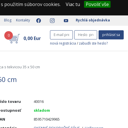
 s použitím súborov cookies.
Viac tu
Povoliť vše
Blog
Kontakty
Rychlá objednávka
prihlásiť sa
0
0,00 Eur
nová registrácia
/
zabudli ste heslo?
ca s tekvicou 35 x 50 cm
 50 cm
íslo tovaru
40016
ostupnosť
skladom
EAN
8595710429965