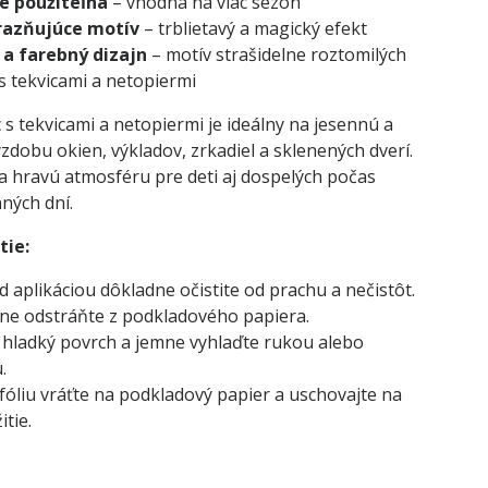
 použiteľná
– vhodná na viac sezón
ýrazňujúce motív
– trblietavý a magický efekt
 a farebný dizajn
– motív strašidelne roztomilých
s tekvicami a netopiermi
 s tekvicami a netopiermi je ideálny na jesennú a
dobu okien, výkladov, zrkadiel a sklenených dverí.
a hravú atmosféru pre deti aj dospelých počas
ných dní.
tie:
 aplikáciou dôkladne očistite od prachu a nečistôt.
rne odstráňte z podkladového papiera.
a hladký povrch a jemne vyhlaďte rukou alebo
.
fóliu vráťte na podkladový papier a uschovajte na
itie.