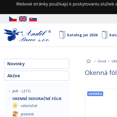
Webové stránky používajú k poskytovaniu služieb a
katalog Jar 2026
kat
Úvod
OK
Novinky
Okenná fóli
Akčné
JAR - LETO
novinka
OKENNÉ DEKORAČNÉ FÓLIE
celoročné
jesenné