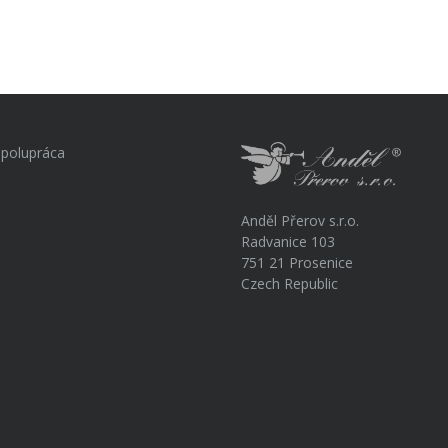
polupráca
Anděl Přerov s.r.o.
Radvanice 103
751 21 Prosenice
Czech Republic
a