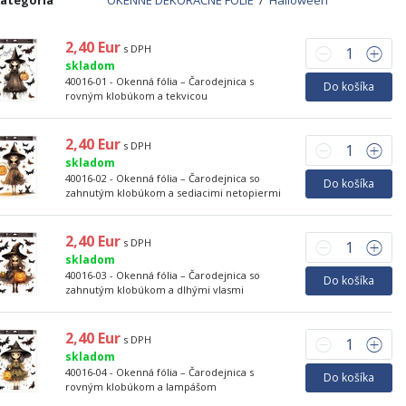
ategória
OKENNÉ DEKORAČNÉ FÓLIE
/
Halloween
2,40 Eur
s DPH
skladom
40016-01 - Okenná fólia – Čarodejnica s
Do košíka
rovným klobúkom a tekvicou
2,40 Eur
s DPH
skladom
40016-02 - Okenná fólia – Čarodejnica so
Do košíka
zahnutým klobúkom a sediacimi netopiermi
2,40 Eur
s DPH
skladom
40016-03 - Okenná fólia – Čarodejnica so
Do košíka
zahnutým klobúkom a dlhými vlasmi
2,40 Eur
s DPH
skladom
40016-04 - Okenná fólia – Čarodejnica s
Do košíka
rovným klobúkom a lampášom