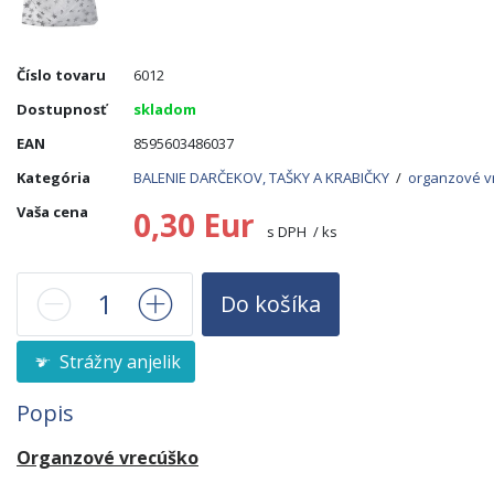
Číslo tovaru
6012
Dostupnosť
skladom
EAN
8595603486037
Kategória
BALENIE DARČEKOV, TAŠKY A KRABIČKY
/
organzové v
Vaša cena
0,30 Eur
s DPH / ks
Do košíka
Strážny anjelik
Popis
Organzové vrecúško