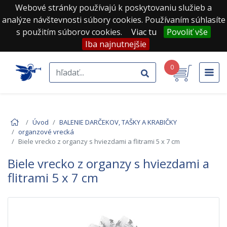
Webové stránky používajú k poskytovaniu služieb a
analýze návštevnosti súbory cookies. Používaním súhlasíte
s použitím súborov cookies.
Viac tu
Povoliť vše
Iba najnutnejšie
0
Úvod
BALENIE DARČEKOV, TAŠKY A KRABIČKY
organzové vrecká
Biele vrecko z organzy s hviezdami a flitrami 5 x 7 cm
Biele vrecko z organzy s hviezdami a
flitrami 5 x 7 cm