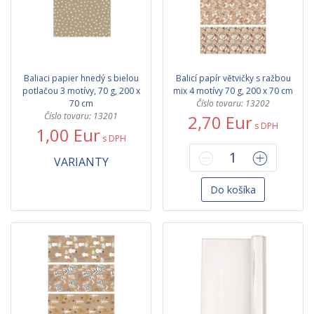
Baliaci papier hnedý s bielou
Balicí papír větvičky s ražbou
potlačou 3 motívy, 70 g, 200 x
mix 4 motívy 70 g, 200 x 70 cm
70 cm
Číslo tovaru: 13202
Číslo tovaru: 13201
2,70 Eur
s DPH
1,00 Eur
s DPH
VARIANTY
Do košíka