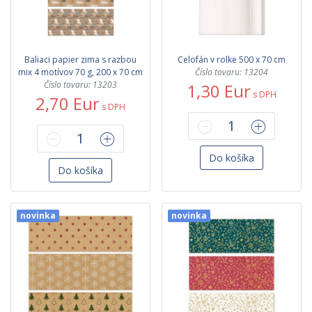
Baliaci papier zima s razbou
Celofán v rolke 500 x 70 cm
mix 4 motívov 70 g, 200 x 70 cm
Číslo tovaru: 13204
Číslo tovaru: 13203
1,30 Eur
s DPH
2,70 Eur
s DPH
Do košíka
Do košíka
novinka
novinka