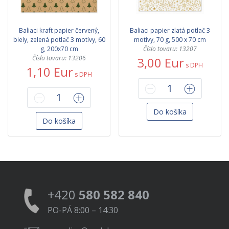
Baliaci kraft papier červený,
Baliaci papier zlatá potlač 3
biely, zelená potlač 3 motívy, 60
motívy, 70 g, 500 x 70 cm
g, 200x70 cm
Číslo tovaru: 13207
Číslo tovaru: 13206
3,00 Eur
s DPH
1,10 Eur
s DPH
Do košíka
Do košíka
+420
580 582 840
PO-PÁ 8:00 – 14:30