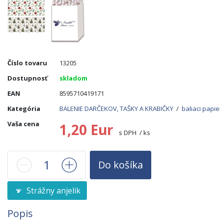
Číslo tovaru
13205
Dostupnosť
skladom
EAN
8595710419171
Kategória
BALENIE DARČEKOV, TAŠKY A KRABIČKY
/
baliaci papie
Vaša cena
1,20 Eur
s DPH / ks
Do košíka
Strážny anjelik
Popis