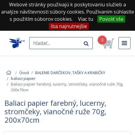
Webové stránky používajú k poskytovaniu služieb a
analýze návštevnosti súbory cookies. Používaním súhlasíte
s použitím súborov cookies.
Viac tu
Povoliť vše
Iba najnutnejšie
0
Úvod
BALENIE DARČEKOV, TAŠKY A KRABIČKY
baliaci papier
Baliaci papier farebný, lucerny, stromčeky, vianočné ruže 70g,
200x70cm
Baliaci papier farebný, lucerny,
stromčeky, vianočné ruže 70g,
200x70cm