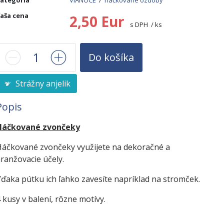
ategória
VIANOCE
/
háčkované ozdoby
aša cena
2,50 Eur
s DPH / ks
Do košíka
Strážny anjelik
Popis
Háčkované zvončeky
áčkované zvončeky využijete na dekoračné a
ranžovacie účely.
ďaka pútku ich ľahko zavesíte napríklad na stromček.
 kusy v balení, rôzne motívy.