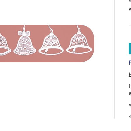
K
V
H
a
V
4