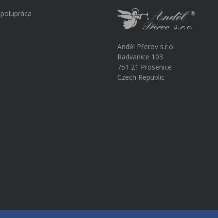
polupráca
Anděl Přerov s.r.o.
Radvanice 103
751 21 Prosenice
Czech Republic
a