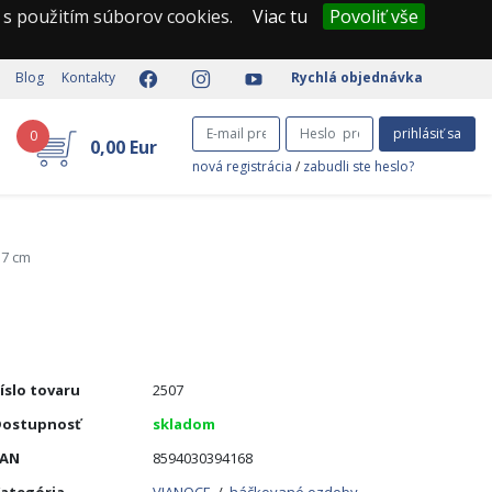
 s použitím súborov cookies.
Viac tu
Povoliť vše
Blog
Kontakty
Rychlá objednávka
prihlásiť sa
0
0,00 Eur
nová registrácia
/
zabudli ste heslo?
 7 cm
íslo tovaru
2507
ostupnosť
skladom
EAN
8594030394168