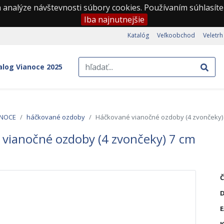
 analýze návštevnosti súbory cookies. Používaním súhlasíte
Iba najnutnejšie
Katalóg
Veľkoobchod
Veletrh
alog Vianoce 2025
ANOCE
háčkované ozdoby
Háčkované vianočné ozdoby (4 zvončeky)
vianočné ozdoby (4 zvončeky) 7 cm
Č
D