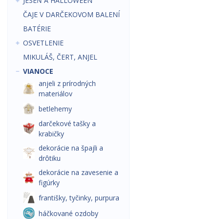
JESEŇ A HALLOWEEN
ČAJE V DARČEKOVOM BALENÍ
BATÉRIE
OSVETLENIE
MIKULÁŠ, ČERT, ANJEL
VIANOCE
anjeli z prírodných
materiálov
betlehemy
darčekové tašky a
krabičky
dekorácie na špajli a
drôtiku
dekorácie na zavesenie a
figúrky
františky, tyčinky, purpura
háčkované ozdoby