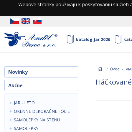
Webové stránky používajú k poskytovaniu služieb a
katalog Jar 2026
kat
Úvod
VI
Novinky
Háčkované 
Akčné
JAR - LETO
OKENNÉ DEKORAČNÉ FÓLIE
SAMOLEPKY NA STENU
SAMOLEPKY