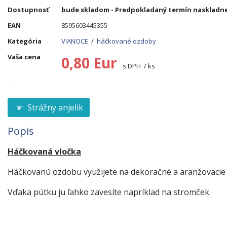
Dostupnosť
bude skladom
- Predpokladaný termín naskladnen
EAN
8595603445355
Kategória
VIANOCE
/
háčkované ozdoby
Vaša cena
0,80 Eur
s DPH / ks
Strážny anjelik
Popis
Háčkovaná vločka
Háčkovanú ozdobu využijete na dekoračné a aranžovacie 
Vďaka pútku ju ľahko zavesíte napríklad na stromček.