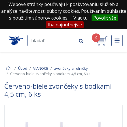
Webové stránky používajú k poskytovaniu služieb a
analýze návštevnosti súbory cookies. Používaním súhlasíte
s použitím súborov cookies.
Viac tu
Povoliť vše
Iba najnutnejšie
0
Úvod
VIANOCE
zvončeky a rolničky
Červeno-biele zvončeky s bodkami 4,5 cm, 6 ks
Červeno-biele zvončeky s bodkami
4,5 cm, 6 ks