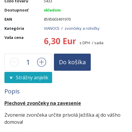
Číslo tovaru
5433
Dostupnosť
skladom
EAN
8595603491970
Kategória
VIANOCE
/
zvončeky a rolničky
Vaša cena
6,30 Eur
s DPH / sada
Do košíka
Strážny anjelik
Popis
Plechové zvončeky na zavesenie
Zvonenie zvončeka určite privolá Ježiška aj do vášho
domova!