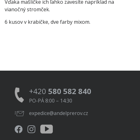
Vďaka mašličke ich ľahko zavesíte napríklad na
vianočný stromček.
6 kusov v krabičke, dve farby mixom.
+420
580 582 840
PO-PÁ 8:00 – 14:30
expedice@andelprerov.cz