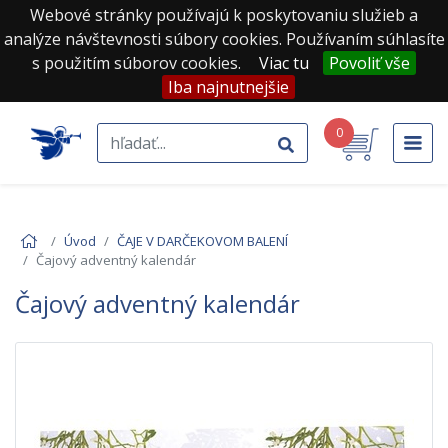
Webové stránky používajú k poskytovaniu služieb a
analýze návštevnosti súbory cookies. Používaním súhlasíte
s použitím súborov cookies.
Viac tu
Povoliť vše
Iba najnutnejšie
0
Úvod
ČAJE V DARČEKOVOM BALENÍ
Čajový adventný kalendár
Čajový adventný kalendár