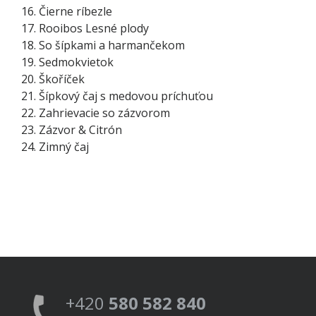
Čierne ríbezle
Rooibos Lesné plody
So šípkami a harmančekom
Sedmokvietok
Škoříček
Šípkový čaj s medovou príchuťou
Zahrievacie so zázvorom
Zázvor & Citrón
Zimný čaj
+420
580 582 840