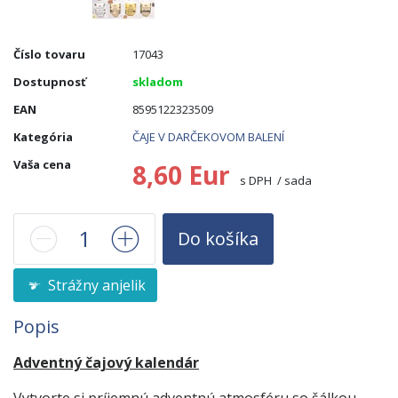
Číslo tovaru
17043
Dostupnosť
skladom
EAN
8595122323509
Kategória
ČAJE V DARČEKOVOM BALENÍ
Vaša cena
8,60 Eur
s DPH / sada
Do košíka
Strážny anjelik
Popis
Adventný čajový kalendár
Vytvorte si príjemnú adventnú atmosféru so šálkou